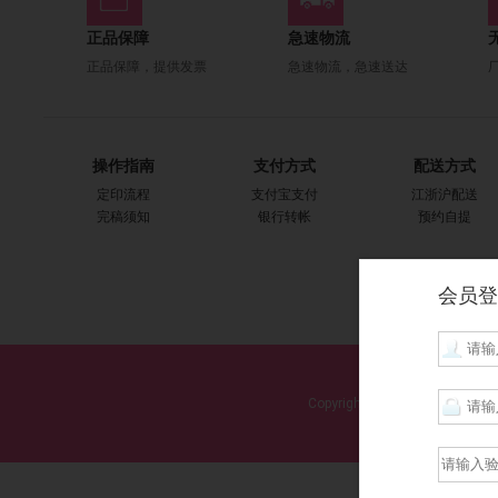
正品保障
急速物流
正品保障，提供发票
急速物流，急速送达
操作指南
支付方式
配送方式
定印流程
支付宝支付
江浙沪配送
完稿须知
银行转帐
预约自提
会员登
首页|
关于
Copyright ©2014-2015
xlyprint
版权所有上