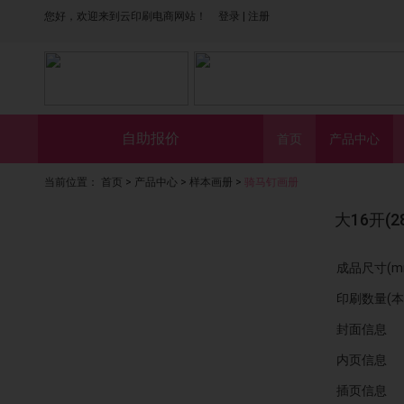
您好，欢迎来到云印刷电商网站！
登录
|
注册
自助报价
首页
产品中心
当前位置：
首页
>
产品中心
>
样本画册
>
骑马钉画册
大16开(2
成品尺寸(m
印刷数量(本
封面信息
内页信息
插页信息